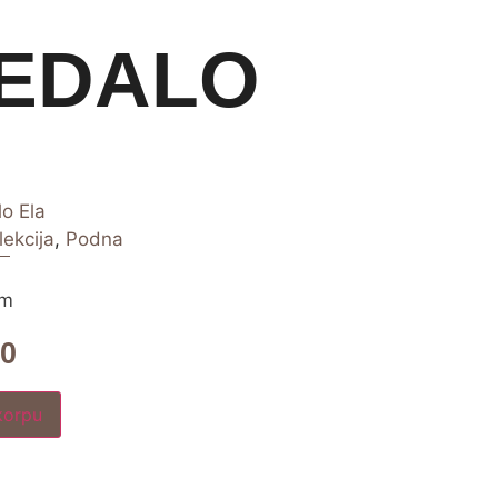
EDALO
o Ela
ekcija
,
Podna
cm
00
korpu