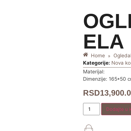
OGL
ELA
Home
Ogledal
»
Kategorije:
Nova kol
Materijal:
Dimenzije: 165*50 
RSD
13,900.
Dodajte u 