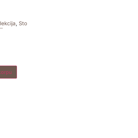
lekcija
,
Sto
korpu