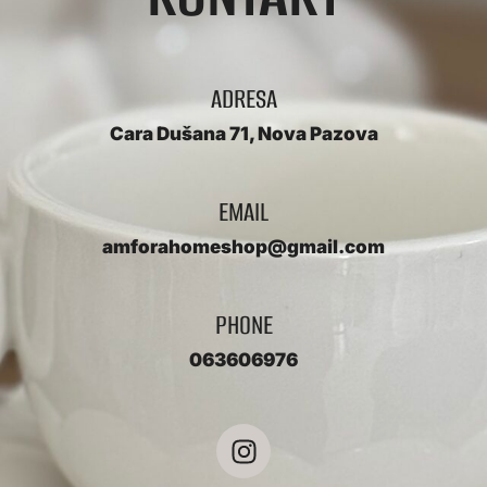
ADRESA
Cara Dušana 71, Nova Pazova
EMAIL
amforahomeshop@gmail.com
PHONE
063606976