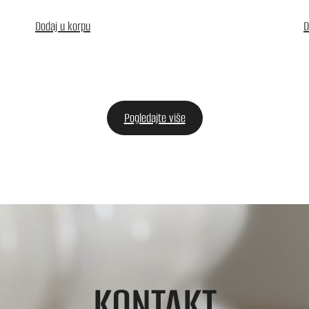
Dodaj u korpu
D
Pogledajte više
KONTAKT