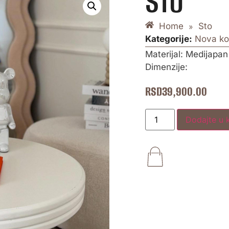
STO
Home
Sto
»
Kategorije:
Nova ko
Materijal: Medijapan
Dimenzije:
RSD
39,900.00
Dodajte u 