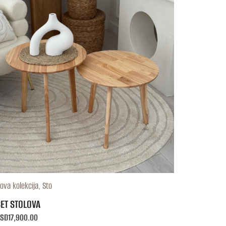
ova kolekcija
,
Sto
ET STOLOVA
SD
17,900.00